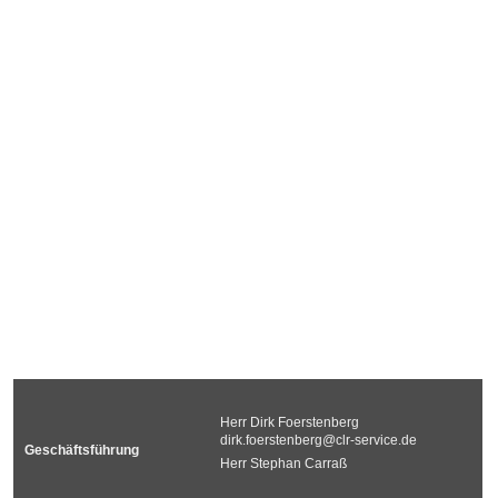
Herr Dirk Foerstenberg
dirk.foerstenberg@clr-service.de
Geschäftsführung
Herr Stephan Carraß