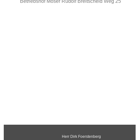
Betriebshof Möser Rudolf Breitscheid Weg 25
Herr Dirk Foerstenberg