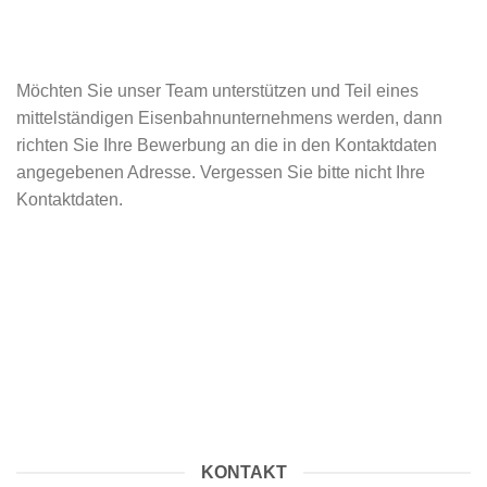
Am Standort 39291 Möser befindet sich unser
Betriebshof für die Bewirtschaftung und
Instandhaltung des eigenen Lokomotiv- und
Möchten Sie unser Team unterstützen und Teil eines
Fahrzeugparks. Sie sind ausgebildeter
mittelständigen Eisenbahnunternehmens werden, dann
Schienenfahrzeugschlosser, kommen aus dem
richten Sie Ihre Bewerbung an die in den Kontaktdaten
Nutzfahrzeugbereich und bringen entsprechende
angegebenen Adresse. Vergessen Sie bitte nicht Ihre
Kenntnisse mit? Dann bewerben Sie sich bei uns für
Kontaktdaten.
ein abwechslungsreiches, nicht alltägliches
Geschäft. Nutzen Sie die Möglichkeiten der
Weiterbildung im bereich Schienenfahrzeuge.
KONTAKT